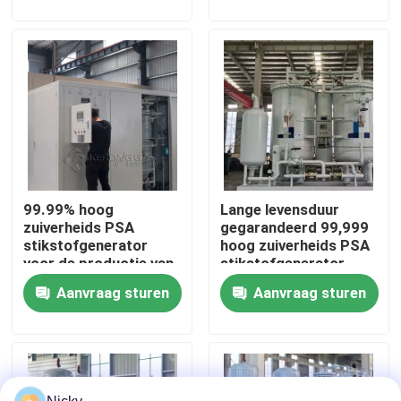
Fabriekstocht
Kwaliteitscontrole
Neem contact met ons op
99.99% hoog
Lange levensduur
Nieuws
zuiverheids PSA
gegarandeerd 99,999
stikstofgenerator
hoog zuiverheids PSA
voor de productie van
stikstofgenerator
Vraag een offerte
airconditioners
Aanvraag sturen
Aanvraag sturen
PSA stikstofgasgeneratoren
De Generator van de hoge Zuiverheidsstikstof