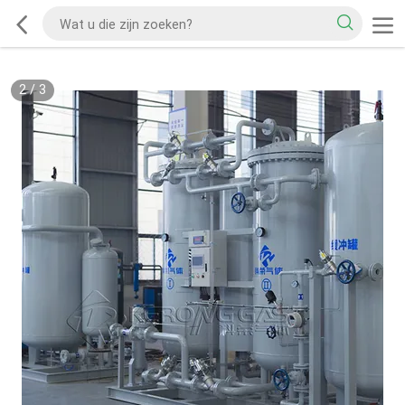
2
/
3