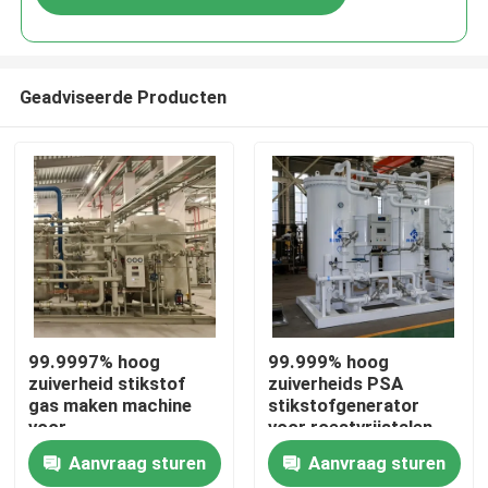
Geadviseerde Producten
Thuis
99.9997% hoog
99.999% hoog
zuiverheid stikstof
zuiverheids PSA
gas maken machine
stikstofgenerator
Producten
voor
voor roestvrijstalen
warmtebehandeling
buis
Aanvraag sturen
Aanvraag sturen
met CE
Over ons