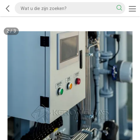
2
/
3