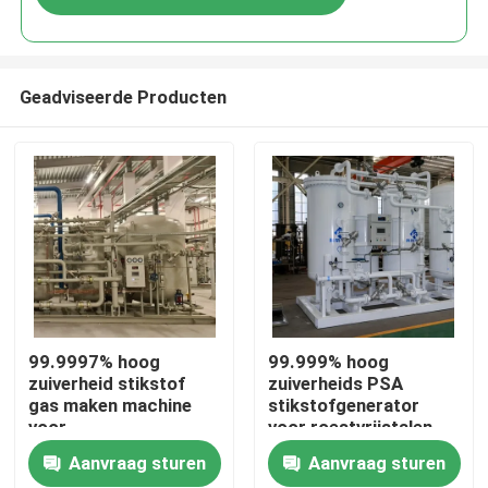
Geadviseerde Producten
Thuis
99.9997% hoog
99.999% hoog
zuiverheid stikstof
zuiverheids PSA
gas maken machine
stikstofgenerator
Producten
voor
voor roestvrijstalen
warmtebehandeling
buis
Aanvraag sturen
Aanvraag sturen
met CE
Over ons