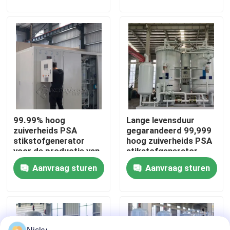
Fabriekstocht
Kwaliteitscontrole
Neem contact met ons op
99.99% hoog
Lange levensduur
Nieuws
zuiverheids PSA
gegarandeerd 99,999
stikstofgenerator
hoog zuiverheids PSA
voor de productie van
stikstofgenerator
Vraag een offerte
airconditioners
Aanvraag sturen
Aanvraag sturen
PSA stikstofgasgeneratoren
De Generator van de hoge Zuiverheidsstikstof