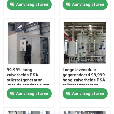
warmtebehandeling
buis
Aanvraag sturen
Aanvraag sturen
met CE
Fabriekstocht
Kwaliteitscontrole
Neem contact met ons op
Nieuws
99.99% hoog
Lange levensduur
zuiverheids PSA
gegarandeerd 99,999
Vraag een offerte
stikstofgenerator
hoog zuiverheids PSA
voor de productie van
stikstofgenerator
airconditioners
Aanvraag sturen
Aanvraag sturen
PSA stikstofgasgeneratoren
De Generator van de hoge Zuiverheidsstikstof