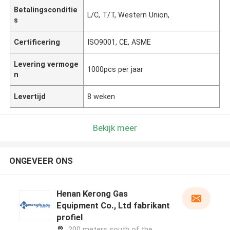
Betalingsconditie
L/C, T/T, Western Union,
s
Certificering
ISO9001, CE, ASME
Levering vermoge
1000pcs per jaar
n
Levertijd
8 weken
Bekijk meer
ONGEVEER ONS
Henan Kerong Gas
Equipment Co., Ltd fabrikant
profiel
200 meters south of the