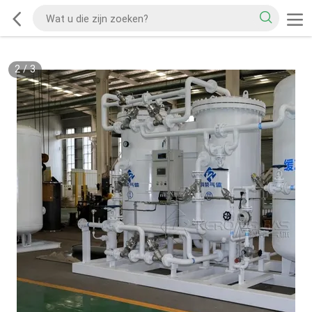
2
/
3