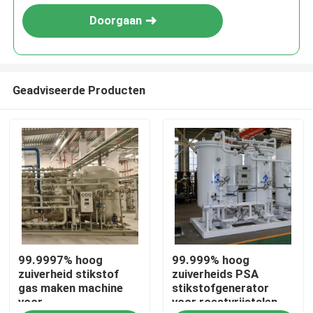
Doorgaan
Geadviseerde Producten
Thuis
99.9997% hoog
99.999% hoog
Producten
zuiverheid stikstof
zuiverheids PSA
gas maken machine
stikstofgenerator
voor
voor roestvrijstalen
Over ons