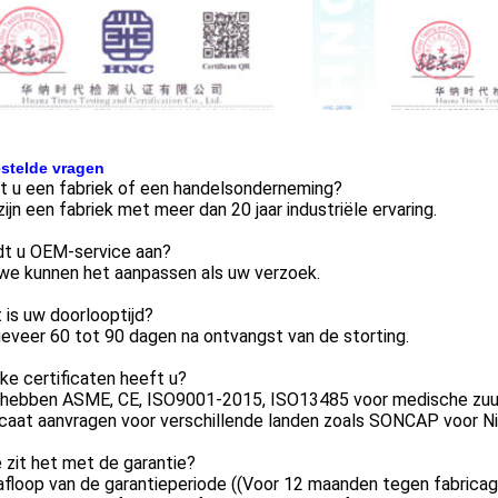
stelde vragen
t u een fabriek of een handelsonderneming?
 zijn een fabriek met meer dan 20 jaar industriële ervaring.
dt u OEM-service aan?
 we kunnen het aanpassen als uw verzoek.
 is uw doorlooptijd?
eveer 60 tot 90 dagen na ontvangst van de storting.
ke certificaten heeft u?
 hebben ASME, CE, ISO9001-2015, ISO13485 voor medische zuur
icaat aanvragen voor verschillende landen zoals SONCAP voor Ni
 zit het met de garantie?
afloop van de garantieperiode ((Voor 12 maanden tegen fabrica