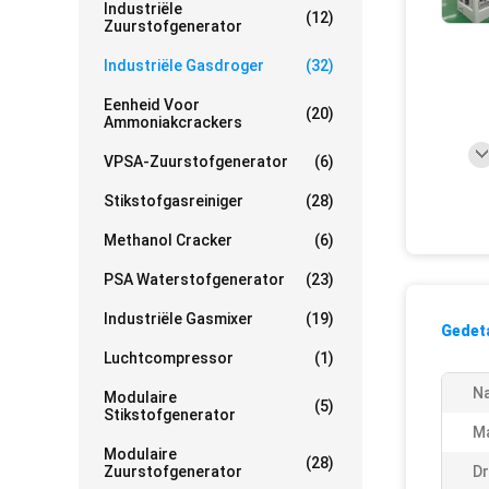
Industriële
(12)
Zuurstofgenerator
Industriële Gasdroger
(32)
Eenheid Voor
(20)
Ammoniakcrackers
VPSA-Zuurstofgenerator
(6)
Stikstofgasreiniger
(28)
Methanol Cracker
(6)
PSA Waterstofgenerator
(23)
Industriële Gasmixer
(19)
Gedeta
Luchtcompressor
(1)
N
Modulaire
(5)
Stikstofgenerator
Ma
Modulaire
(28)
Zuurstofgenerator
Dr