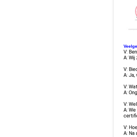
Veelge
V: Ben
A: Wij
V: Bie
A: Ja,
V: Wat
A: Ong
V: Wel
A: We
certif
V: Hoe
A: Na 