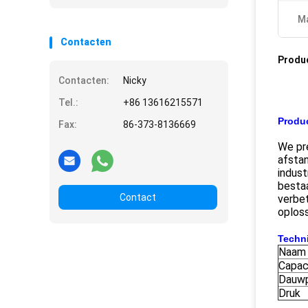
Ma
Contacten
Produ
Contacten:
Nicky
Tel.:
+86 13616215571
Produc
Fax:
86-373-8136669
We pr
afstan
indust
bestaa
Contact
verbet
oploss
Techn
Naam
Capac
Dauw
Druk