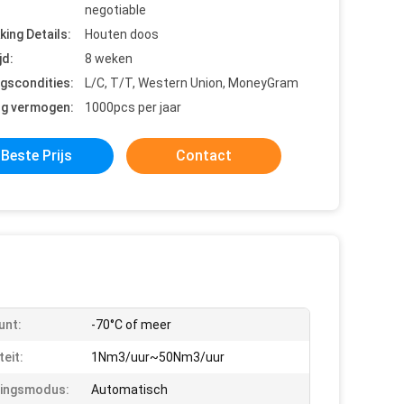
negotiable
king Details:
Houten doos
jd:
8 weken
ngscondities:
L/C, T/T, Western Union, MoneyGram
ng vermogen:
1000pcs per jaar
Beste Prijs
Contact
unt:
-70°C of meer
teit:
1Nm3/uur~50Nm3/uur
ringsmodus:
Automatisch