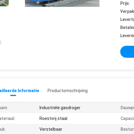
Prijs:
Verpak
Leverti
Betali
Leveri
illeerde Informatie
Productomschrijving
aam:
Industriële gasdroger
Dauwp
teriaal:
Roestvrij staal
Capaci
uk:
Verstelbaar
Bestu