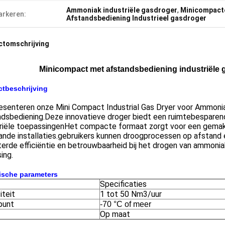
Ammoniak industriële gasdroger
,
Minicompacte
rkeren:
Afstandsbediening Industrieel gasdroger
ctomschrijving
Minicompact met afstandsbediening industriële
tbeschrijving
esenteren onze Mini Compact Industrial Gas Dryer voor Ammoni
dsbediening.Deze innovatieve droger biedt een ruimtebesparend 
riële toepassingenHet compacte formaat zorgt voor een gemakkel
nde installaties.gebruikers kunnen droogprocessen op afstand e
erde efficiëntie en betrouwbaarheid bij het drogen van ammoni
ing.
ische parameters
Specificaties
iteit
1 tot 50 Nm3/uur
punt
-70 °C of meer
Op maat