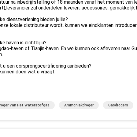
tuur na inbedrijfstelling of 18 maanden vanaf het moment van le
t),leverancier zal onderdelen leveren, accessoires, gemakkelijk
ke dienstverlening bieden jullie?
onze lokale distributeur wordt, kunnen we eindklanten introduce
ke haven is dichtbij u?
gdao-haven of Tianjin-haven. En we kunnen ook afleveren naar G
n.
t u een oorsprongscertificering aanbieden?
kunnen doen wat u vraagt.
roger Van Het Waterstofgas
Ammoniakdroger
Gasdrogers