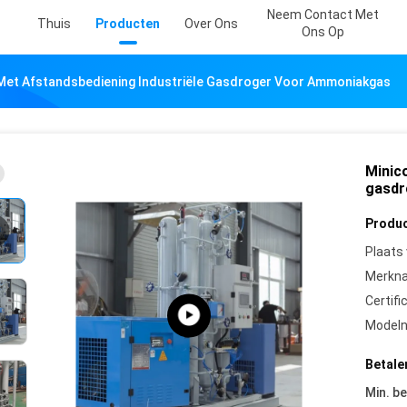
Neem Contact Met
Thuis
Producten
Over Ons
Ons Op
Met Afstandsbediening Industriële Gasdroger Voor Ammoniakgas
Minic
gasdr
Produc
Plaats
Merkn
Certifi
Model
Betale
Min. be