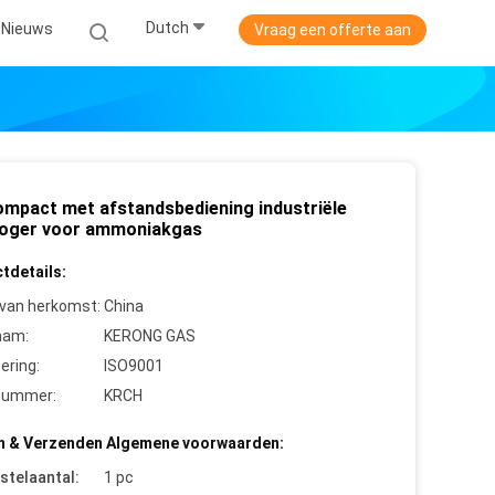
Dutch
Nieuws
Vraag een offerte aan
ompact met afstandsbediening industriële
oger voor ammoniakgas
tdetails:
 van herkomst:
China
aam:
KERONG GAS
cering:
ISO9001
nummer:
KRCH
n & Verzenden Algemene voorwaarden:
stelaantal:
1 pc