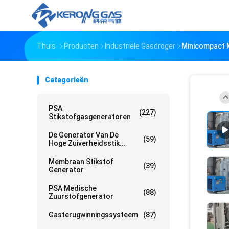
Thuis
Producten
Industriële Gasdroger
Minicompact 
Catagorieën
PSA
(227)
Stikstofgasgeneratoren
De Generator Van De
(59)
Hoge Zuiverheidsstik...
Membraan Stikstof
(39)
Generator
PSA Medische
(88)
Zuurstofgenerator
Gasterugwinningssysteem
(87)