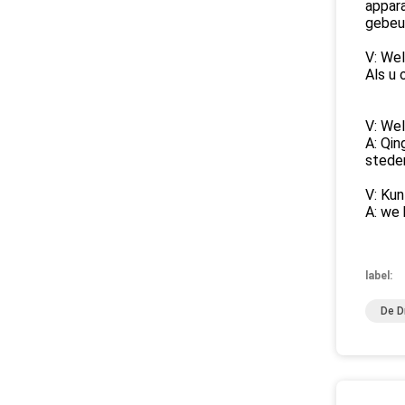
appara
gebeur
V: Wel
Als u 
V: Wel
A: Qin
stede
V: Kun
A: we 
label:
De D