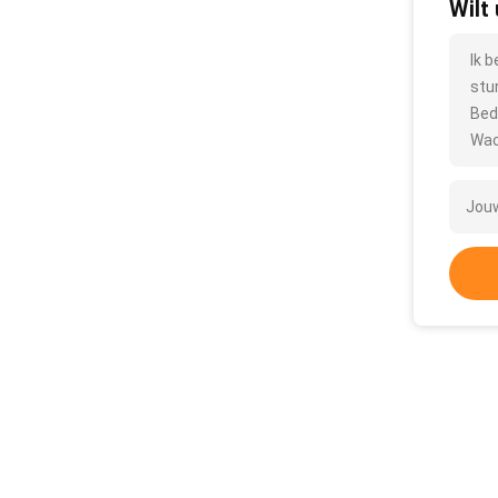
Wilt
Ik 
stu
Bed
Wac