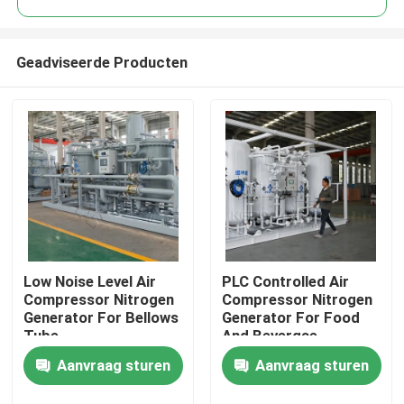
Geadviseerde Producten
Low Noise Level Air
PLC Controlled Air
Thuis
Compressor Nitrogen
Compressor Nitrogen
Generator For Bellows
Generator For Food
Tube
And Bevergae
Producten
Aanvraag sturen
Aanvraag sturen
Over ons