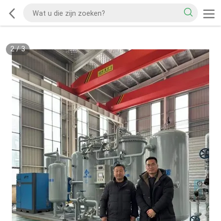
2
/
3