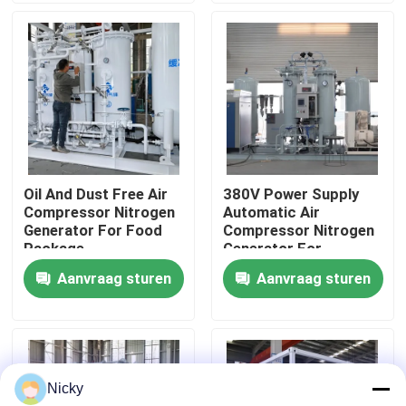
Fabriekstocht
Kwaliteitscontrole
Neem contact met ons op
Oil And Dust Free Air
380V Power Supply
Compressor Nitrogen
Automatic Air
Nieuws
Generator For Food
Compressor Nitrogen
Package
Generator For
Beverage Filling
Aanvraag sturen
Aanvraag sturen
Vraag een offerte
PSA stikstofgasgeneratoren
Nicky
De Generator van de hoge Zuiverheidsstikstof