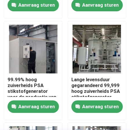
warmtebehandeling
buis
Aanvraag sturen
Aanvraag sturen
met CE
Fabriekstocht
Kwaliteitscontrole
Neem contact met ons op
Nieuws
99.99% hoog
Lange levensduur
zuiverheids PSA
gegarandeerd 99,999
Vraag een offerte
stikstofgenerator
hoog zuiverheids PSA
voor de productie van
stikstofgenerator
airconditioners
Aanvraag sturen
Aanvraag sturen
PSA stikstofgasgeneratoren
De Generator van de hoge Zuiverheidsstikstof