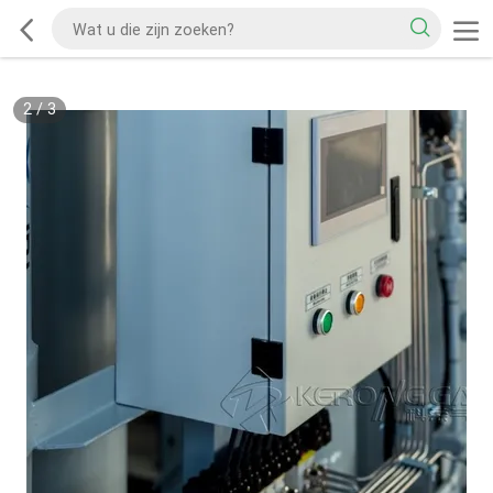
2
/
3