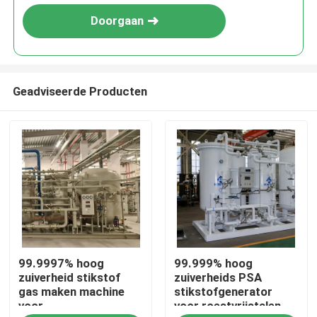
Doorgaan
Geadviseerde Producten
Thuis
99.9997% hoog
99.999% hoog
Producten
zuiverheid stikstof
zuiverheids PSA
gas maken machine
stikstofgenerator
voor
voor roestvrijstalen
Over ons