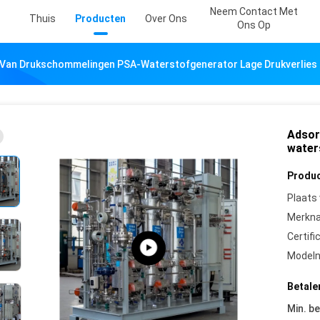
Neem Contact Met
Thuis
Producten
Over Ons
Ons Op
 Van Drukschommelingen PSA-Waterstofgenerator Lage Drukverlies
Adsor
water
Produc
Plaats
Merkn
Certifi
Model
Betale
Min. be