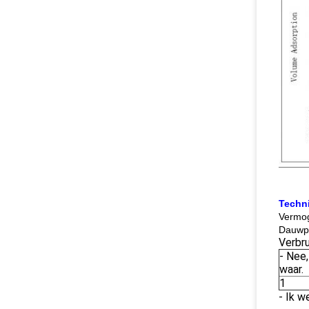
Techn
Vermo
Dauwpu
Verbru
- Nee,
waar.
1
- Ik w