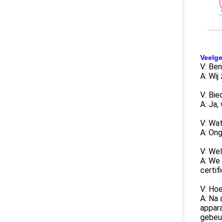
Veelge
V: Ben
A: Wij
V: Bie
A: Ja,
V: Wat
A: Ong
V: Wel
A: We
certif
V: Hoe
A: Na 
appara
gebeur