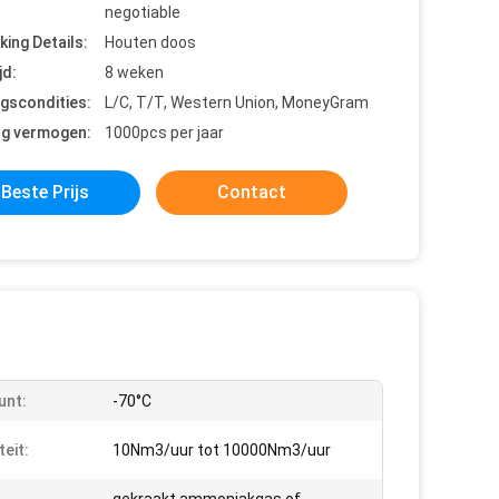
negotiable
king Details:
Houten doos
jd:
8 weken
ngscondities:
L/C, T/T, Western Union, MoneyGram
ng vermogen:
1000pcs per jaar
Beste Prijs
Contact
unt:
-70°C
teit:
10Nm3/uur tot 10000Nm3/uur