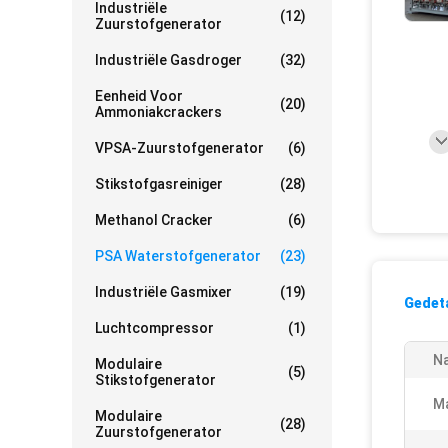
Industriële
(12)
Zuurstofgenerator
Industriële Gasdroger
(32)
Eenheid Voor
(20)
Ammoniakcrackers
VPSA-Zuurstofgenerator
(6)
Stikstofgasreiniger
(28)
Methanol Cracker
(6)
PSA Waterstofgenerator
(23)
Industriële Gasmixer
(19)
Gedeta
Luchtcompressor
(1)
N
Modulaire
(5)
Stikstofgenerator
Ma
Modulaire
(28)
Zuurstofgenerator