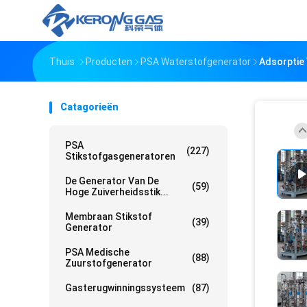
Thuis
Producten
PSA Waterstofgenerator
Adsorptie
Catagorieën
PSA
(227)
Stikstofgasgeneratoren
De Generator Van De
(59)
Hoge Zuiverheidsstik...
Membraan Stikstof
(39)
Generator
PSA Medische
(88)
Zuurstofgenerator
Gasterugwinningssysteem
(87)