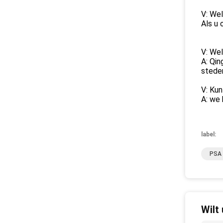
V: Wel
Als u 
V: Wel
A: Qin
stede
V: Kun
A: we 
label:
PSA 
Wilt