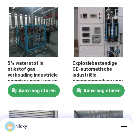
Fabriekstocht
Kwaliteitscontrole
Neem contact met ons op
5% waterstof in
Explosiebestendige
stikstof gas
CE-automatische
Nieuws
verhouding industriële
industriële
gasmixer voor ijzer en
gasmengmachine voor
staal
gasmengapparatuur
Aanvraag sturen
Aanvraag sturen
Vraag een offerte
PSA stikstofgasgeneratoren
Nicky
De Generator van de hoge Zuiverheidsstikstof