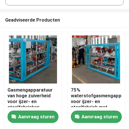
Geadviseerde Producten
Gasmengapparatuur
75%
Thuis
van hoge zuiverheid
waterstofgasmengappara
voor ijzer- en
voor ijzer- en
staalfabrieken
staalfabriek met
Producten
afstandsbediening
Aanvraag sturen
Aanvraag sturen
Over ons