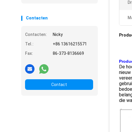
Dr
Ma
Contacten
Contacten:
Nicky
Produ
Tel.:
+86 13616215571
Fax:
86-373-8136669
Produc
De hoo
nieuw 
vereen
gebrui
Contact
bedoel
belang
die wa