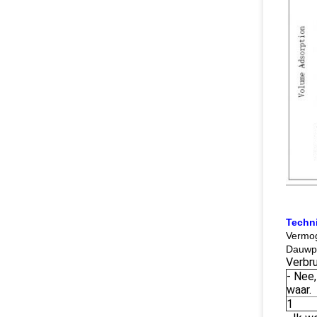
Techn
Vermo
Dauwpu
Verbru
- Nee,
waar.
1