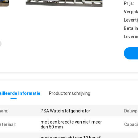
Prijs:
Verpak
Leverti
Betali
Leveri
illeerde Informatie
Productomschrijving
aam:
PSA Waterstofgenerator
Dauwp
met een breedte van niet meer
teriaal:
Capaci
dan 50 mm