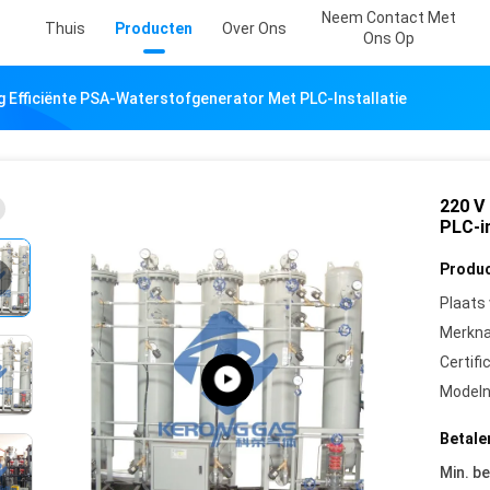
Neem Contact Met
Thuis
Producten
Over Ons
Ons Op
 Efficiënte PSA-Waterstofgenerator Met PLC-Installatie
220 V
PLC-in
Produc
Plaats
Merkn
Certifi
Model
Betale
Min. be