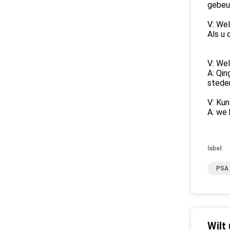
gebeur
V: Wel
Als u 
V: Wel
A: Qin
stede
V: Kun
A: we 
label:
PSA 
Wilt