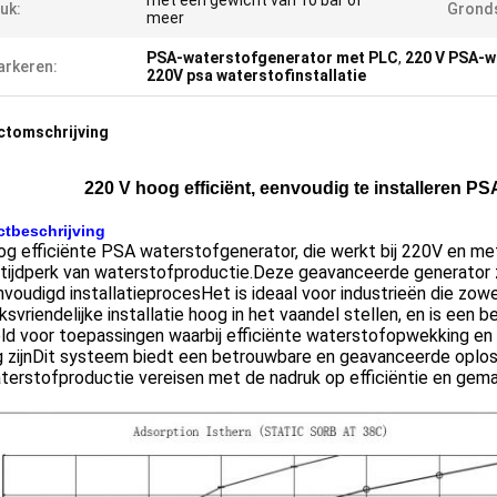
met een gewicht van 10 bar of
uk:
Gronds
meer
PSA-waterstofgenerator met PLC
,
220 V PSA-w
rkeren:
220V psa waterstofinstallatie
ctomschrijving
220 V hoog efficiënt, eenvoudig te installeren P
tbeschrijving
g efficiënte PSA waterstofgenerator, die werkt bij 220V en met 
tijdperk van waterstofproductie.Deze geavanceerde generator z
voudigd installatieprocesHet is ideaal voor industrieën die zowe
ksvriendelijke installatie hoog in het vaandel stellen, en is een
d voor toepassingen waarbij efficiënte waterstofopwekking en e
 zijnDit systeem biedt een betrouwbare en geavanceerde oploss
terstofproductie vereisen met de nadruk op efficiëntie en gema