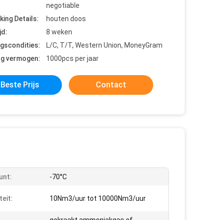
negotiable
king Details:
houten doos
jd:
8 weken
ngscondities:
L/C, T/T, Western Union, MoneyGram
ng vermogen:
1000pcs per jaar
Beste Prijs
Contact
unt:
-70°C
teit:
10Nm3/uur tot 10000Nm3/uur