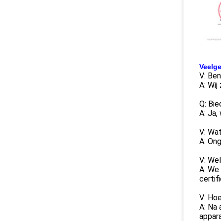
Veelge
V: Ben
A: Wij
Q: Bi
A: Ja,
V: Wat
A: Ong
V: Wel
A: We
certif
V: Hoe
A: Na 
appara