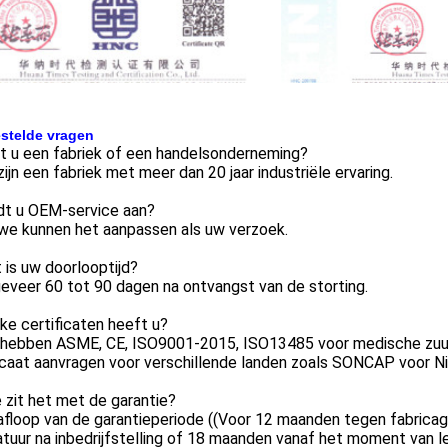
stelde vragen
t u een fabriek of een handelsonderneming?
 zijn een fabriek met meer dan 20 jaar industriële ervaring.
edt u OEM-service aan?
 we kunnen het aanpassen als uw verzoek.
 is uw doorlooptijd?
eveer 60 tot 90 dagen na ontvangst van de storting.
ke certificaten heeft u?
 hebben ASME, CE, ISO9001-2015, ISO13485 voor medische zuur
icaat aanvragen voor verschillende landen zoals SONCAP voor Ni
 zit het met de garantie?
afloop van de garantieperiode ((Voor 12 maanden tegen fabrica
tuur na inbedrijfstelling of 18 maanden vanaf het moment van le