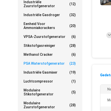
Industriële
(12)
Zuurstofgenerator
Industriële Gasdroger
(32)
Eenheid Voor
(20)
Ammoniakcrackers
VPSA-Zuurstofgenerator
(6)
Stikstofgasreiniger
(28)
Methanol Cracker
(6)
PSA Waterstofgenerator
(23)
Industriële Gasmixer
(19)
Gedeta
Luchtcompressor
(1)
N
Modulaire
(5)
Stikstofgenerator
Ma
Modulaire
(28)
Zuurstofgenerator