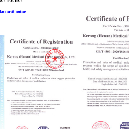
eet het niet.
kscertificaten