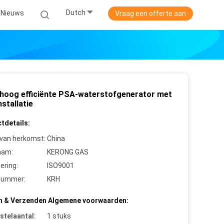
Dutch
Nieuws
Vraag een offerte aan
 hoog efficiënte PSA-waterstofgenerator met
stallatie
tdetails:
 van herkomst:
China
aam:
KERONG GAS
cering:
ISO9001
nummer:
KRH
n & Verzenden Algemene voorwaarden:
stelaantal:
1 stuks