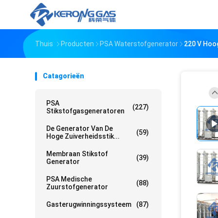
Thuis
Producten
PSA Waterstofgenerator
220 V Hoog
Catagorieën
PSA
(227)
Stikstofgasgeneratoren
De Generator Van De
(59)
Hoge Zuiverheidsstik...
Membraan Stikstof
(39)
Generator
PSA Medische
(88)
Zuurstofgenerator
Gasterugwinningssysteem
(87)