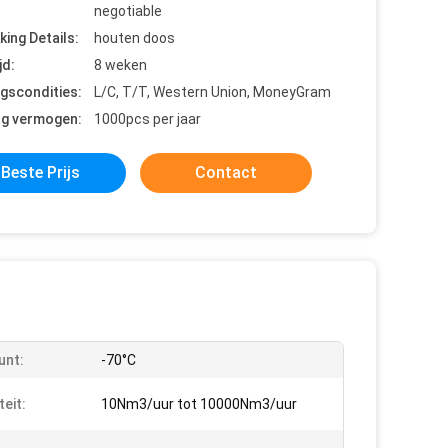
negotiable
king Details:
houten doos
jd:
8 weken
ngscondities:
L/C, T/T, Western Union, MoneyGram
ng vermogen:
1000pcs per jaar
Beste Prijs
Contact
unt:
-70°C
teit:
10Nm3/uur tot 10000Nm3/uur