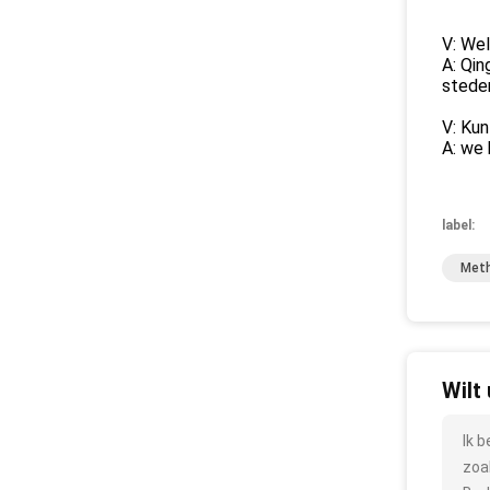
V: Wel
A: Qin
stede
V: Kun
A: we 
label:
Meth
Wilt
Ik 
zoa