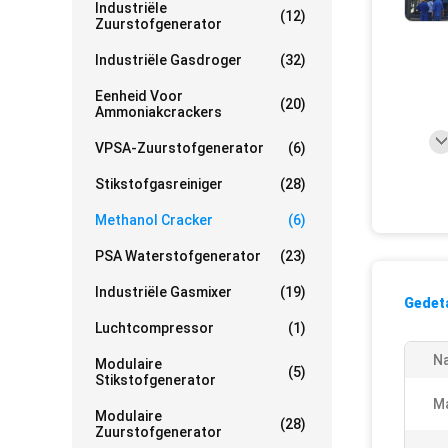
Industriële
(12)
Zuurstofgenerator
Industriële Gasdroger
(32)
Eenheid Voor
(20)
Ammoniakcrackers
VPSA-Zuurstofgenerator
(6)
Stikstofgasreiniger
(28)
Methanol Cracker
(6)
PSA Waterstofgenerator
(23)
Industriële Gasmixer
(19)
Gedeta
Luchtcompressor
(1)
N
Modulaire
(5)
Stikstofgenerator
Ma
Modulaire
(28)
Zuurstofgenerator