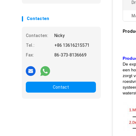
Dr
Ma
Contacten
Produ
Contacten:
Nicky
Tel.:
+86 13616215571
Fax:
86-373-8136669
Produc
De exp
een ho
zorgt 
roestvr
Contact
systee
waters