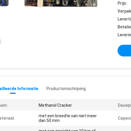
Prijs:
Verpak
Leverti
Betali
Leveri
illeerde Informatie
Productomschrijving
aam:
Methanol Cracker
Dauwp
met een breedte van niet meer
teriaal:
Capaci
dan 50 mm