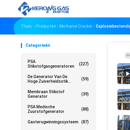
Thuis
Producten
Methanol Cracker
Explosiebestendig
Catagorieën
PSA
(227)
Stikstofgasgeneratoren
De Generator Van De
(59)
Hoge Zuiverheidsstik...
Membraan Stikstof
(39)
Generator
PSA Medische
(88)
Zuurstofgenerator
Gasterugwinningssysteem
(87)