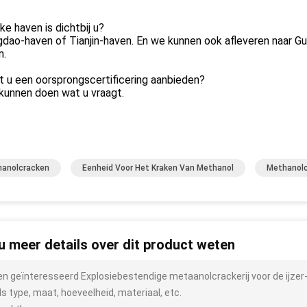
ke haven is dichtbij u?
gdao-haven of Tianjin-haven. En we kunnen ook afleveren naar G
n.
t u een oorsprongscertificering aanbieden?
kunnen doen wat u vraagt.
anolcracken
Eenheid Voor Het Kraken Van Methanol
Methanolc
 u meer details over dit product weten
ben geïnteresseerd Explosiebestendige metaanolcrackerij voor de ijzer-
ls type, maat, hoeveelheid, materiaal, etc.