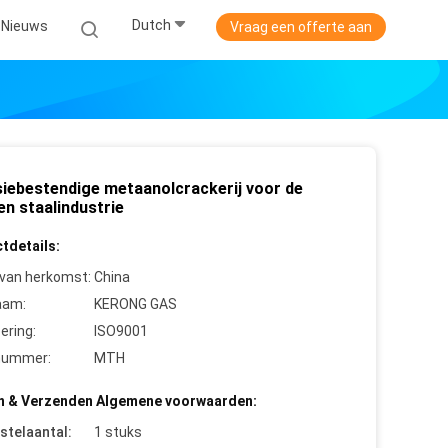
Dutch
Nieuws
Vraag een offerte aan
siebestendige metaanolcrackerij voor de
 en staalindustrie
tdetails:
 van herkomst:
China
aam:
KERONG GAS
cering:
ISO9001
nummer:
MTH
n & Verzenden Algemene voorwaarden:
stelaantal:
1 stuks