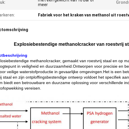
met een gewicht van 10 bar of
uk:
Gronds
meer
rkeren:
Fabriek voor het kraken van methanol uit roestv
ctomschrijving
Explosiebestendige methanolcracker van roestvrij staa
tbeschrijving
losiebestendige methanolcracker, gemaakt van roestvrij staal en op maa
ogtepunt in veiligheid en duurzaamheid.Ontworpen voor precisie en 
voor veilige waterstofproductie in gevaarlijke omgevingen.Het is een be
ij staal en zijn ontploffingsbestendige ontwerp voldoet het specifiek aan
m biedt een betrouwbare en duurzame oplossing voor verschillende indu
tofopwekking vereisen.