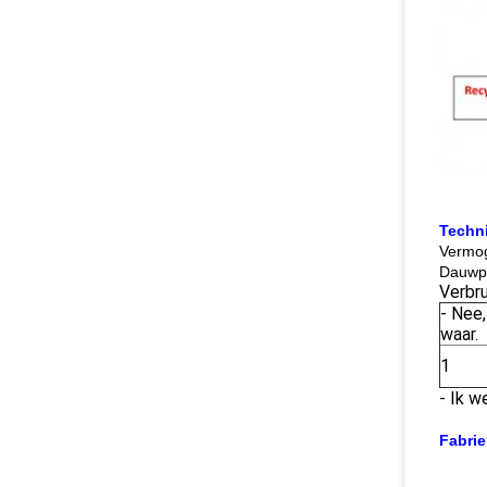
Techn
Vermo
Dauwpu
Verbru
- Nee,
waar.
1
- Ik w
Fabrie