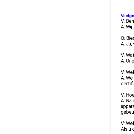
Veelge
V: Ben
A: Wij
Q: Bi
A: Ja,
V: Wat
A: Ong
V: Wel
A: We
certif
V: Hoe
A: Na 
appara
gebeur
V: Wel
Als u 