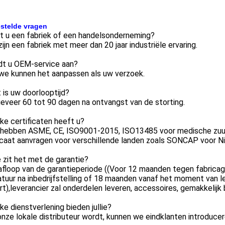
stelde vragen
t u een fabriek of een handelsonderneming?
 zijn een fabriek met meer dan 20 jaar industriële ervaring.
edt u OEM-service aan?
 we kunnen het aanpassen als uw verzoek.
 is uw doorlooptijd?
eveer 60 tot 90 dagen na ontvangst van de storting.
ke certificaten heeft u?
 hebben ASME, CE, ISO9001-2015, ISO13485 voor medische zuur
icaat aanvragen voor verschillende landen zoals SONCAP voor Ni
 zit het met de garantie?
afloop van de garantieperiode ((Voor 12 maanden tegen fabrica
tuur na inbedrijfstelling of 18 maanden vanaf het moment van le
t),leverancier zal onderdelen leveren, accessoires, gemakkelijk
ke dienstverlening bieden jullie?
onze lokale distributeur wordt, kunnen we eindklanten introduce