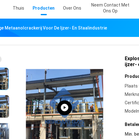
Neem Contact Met
Thuis
Producten
Over Ons
Ons Op
e Metaanolcrackerij Voor De Ijzer- En Staalindustrie
Explo
ijzer-
Produc
Plaats
Merkn
Certifi
Model
Betale
Min. be