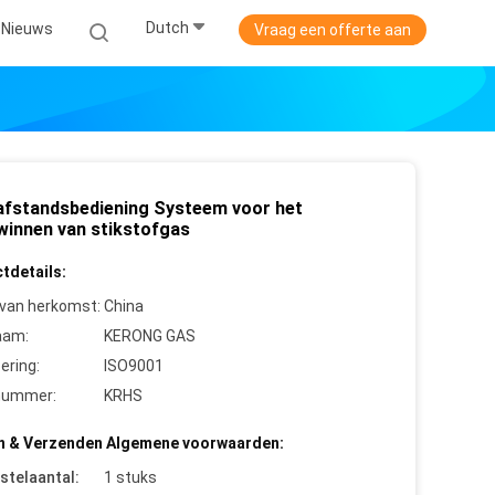
Dutch
Nieuws
Vraag een offerte aan
afstandsbediening Systeem voor het
winnen van stikstofgas
tdetails:
 van herkomst:
China
aam:
KERONG GAS
cering:
ISO9001
nummer:
KRHS
n & Verzenden Algemene voorwaarden:
stelaantal:
1 stuks