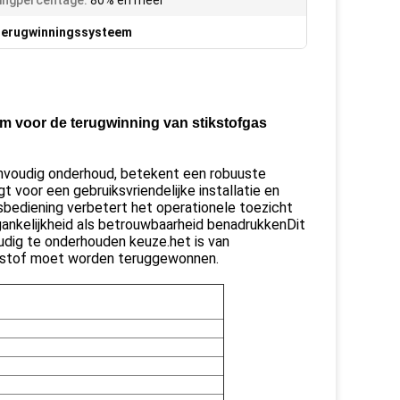
ingpercentage:
80% en meer
fterugwinningssysteem
 voor de terugwinning van stikstofgas
nvoudig onderhoud, betekent een robuuste
 voor een gebruiksvriendelijke installatie en
bediening verbetert het operationele toezicht
egankelijkheid als betrouwbaarheid benadrukkenDit
dig te onderhouden keuze.het is van
tikstof moet worden teruggewonnen.