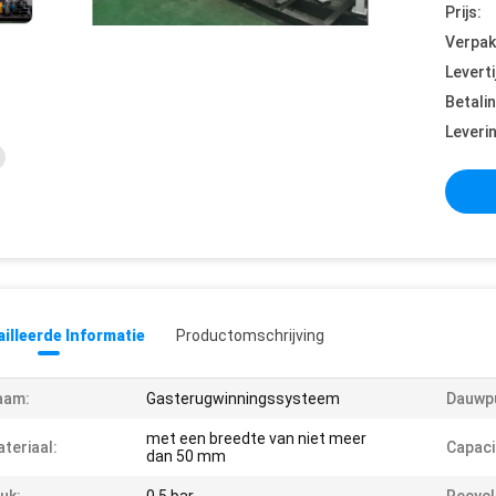
Prijs:
Verpak
Leverti
Betali
Leveri
illeerde Informatie
Productomschrijving
aam:
Gasterugwinningssysteem
Dauwp
met een breedte van niet meer
teriaal:
Capaci
dan 50 mm