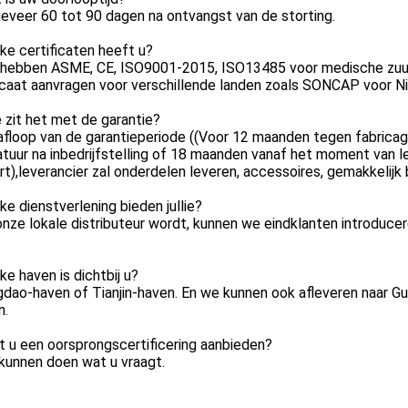
eveer 60 tot 90 dagen na ontvangst van de storting.
ke certificaten heeft u?
 hebben ASME, CE, ISO9001-2015, ISO13485 voor medische zuur
icaat aanvragen voor verschillende landen zoals SONCAP voor Ni
 zit het met de garantie?
afloop van de garantieperiode ((Voor 12 maanden tegen fabrica
tuur na inbedrijfstelling of 18 maanden vanaf het moment van le
t),leverancier zal onderdelen leveren, accessoires, gemakkelijk
ke dienstverlening bieden jullie?
onze lokale distributeur wordt, kunnen we eindklanten introduce
ke haven is dichtbij u?
gdao-haven of Tianjin-haven. En we kunnen ook afleveren naar G
n.
t u een oorsprongscertificering aanbieden?
kunnen doen wat u vraagt.