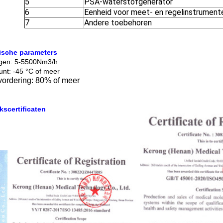
5
PSA-waterstofgenerator
6
Eenheid voor meet- en regelinstrument
7
Andere toebehoren
ische parameters
gen: 5-5500Nm3/h
nt: -45 °C of meer
vordering: 80% of meer
kscertificaten