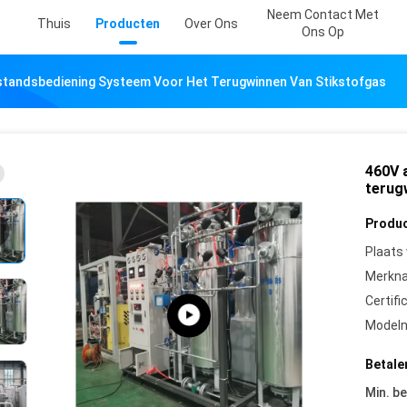
Neem Contact Met
Thuis
Producten
Over Ons
Ons Op
standsbediening Systeem Voor Het Terugwinnen Van Stikstofgas
460V 
terug
Produc
Plaats
Merkn
Certifi
Model
Betale
Min. be