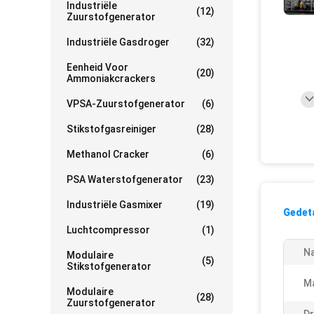
Industriële
(12)
Zuurstofgenerator
Industriële Gasdroger
(32)
Eenheid Voor
(20)
Ammoniakcrackers
VPSA-Zuurstofgenerator
(6)
Stikstofgasreiniger
(28)
Methanol Cracker
(6)
PSA Waterstofgenerator
(23)
Industriële Gasmixer
(19)
Gedeta
Luchtcompressor
(1)
N
Modulaire
(5)
Stikstofgenerator
Ma
Modulaire
(28)
Zuurstofgenerator