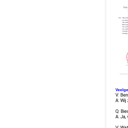
Veelge
V: Ben
A: Wij
Q: Bi
A: Ja,
V: Wat