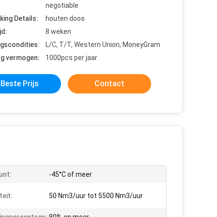
negotiable
king Details:
houten doos
jd:
8 weken
ngscondities:
L/C, T/T, Western Union, MoneyGram
ng vermogen:
1000pcs per jaar
Beste Prijs
Contact
unt:
-45°C of meer
teit:
50 Nm3/uur tot 5500 Nm3/uur