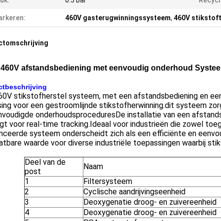
uk:
0.5 bar
Recycl
rkeren:
460V gasterugwinningssysteem
,
460V stiksto
ctomschrijving
460V afstandsbediening met eenvoudig onderhoud Systeem
tbeschrijving
60V stikstofherstel systeem, met een afstandsbediening en ee
ing voor een gestroomlijnde stikstofherwinning.dit systeem zorgt
nvoudigde onderhoudsproceduresDe installatie van een afstands
gt voor real-time tracking.Ideaal voor industrieën die zowel to
nceerde systeem onderscheidt zich als een efficiënte en eenvou
atbare waarde voor diverse industriële toepassingen waarbij s
Deel van de
Naam
post
1
Filtersysteem
2
Cyclische aandrijvingseenheid
3
Deoxygenatie droog- en zuivereenheid
4
Deoxygenatie droog- en zuivereenheid