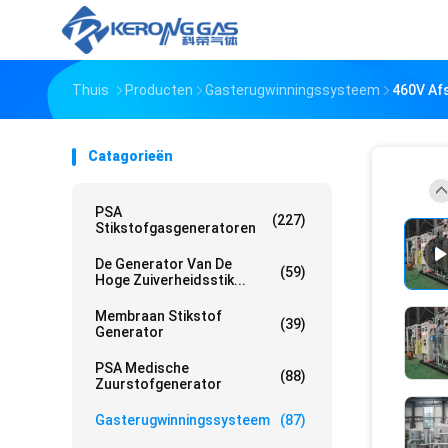
Thuis
Producten
Gasterugwinningssysteem
460V Af
Catagorieën
PSA
(227)
Stikstofgasgeneratoren
De Generator Van De
(59)
Hoge Zuiverheidsstik...
Membraan Stikstof
(39)
Generator
PSA Medische
(88)
Zuurstofgenerator
Gasterugwinningssysteem
(87)