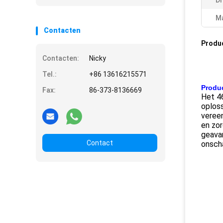
Dr
Ma
Contacten
Produ
Contacten:
Nicky
Tel.:
+86 13616215571
Produc
Fax:
86-373-8136669
Het 4
oploss
veree
en zor
geava
Contact
onsch