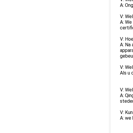
A: Ong
V: Wel
A: We
certif
V: Hoe
A: Na 
appara
gebeur
V: Wel
Als u 
V: Wel
A: Qin
stede
V: Kun
A: we 