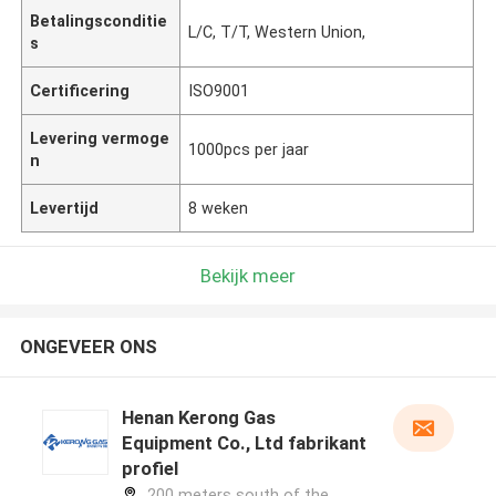
Betalingsconditie
L/C, T/T, Western Union,
s
Certificering
ISO9001
Levering vermoge
1000pcs per jaar
n
Levertijd
8 weken
Bekijk meer
ONGEVEER ONS
Henan Kerong Gas
Equipment Co., Ltd fabrikant
profiel
200 meters south of the