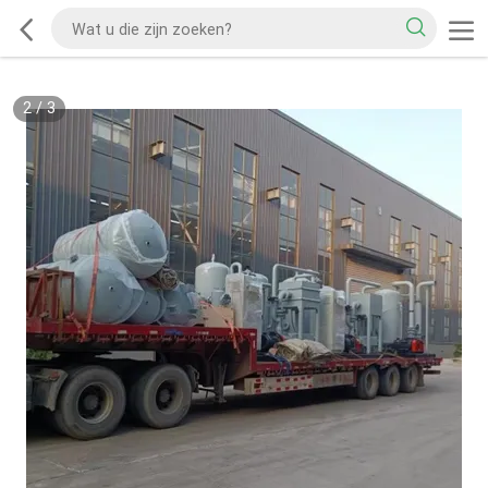
2
/
3