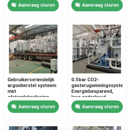
van 99,99% zuiverheid
zuiveringssysteem
Aanvraag sturen
Aanvraag sturen
Fabriekstocht
Kwaliteitscontrole
Neem contact met ons op
Nieuws
Gebruikersvriendelijk
0.5bar CO2-
argonherstel systeem
gasterugwinningssysteem
Vraag een offerte
met
Energiebesparend,
afstandsbediening
laag onderhoud
Aanvraag sturen
Aanvraag sturen
PSA stikstofgasgeneratoren
De Generator van de hoge Zuiverheidsstikstof