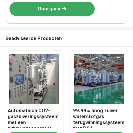
Doorgaan
Geadviseerde Producten
Thuis
Automatisch CO2-
99.99% hoog zuiver
Producten
gaszuiveringssysteem
waterstofgas
met een
terugwinningssysteem
zuiveringsapparaat
met PSA-
Over ons