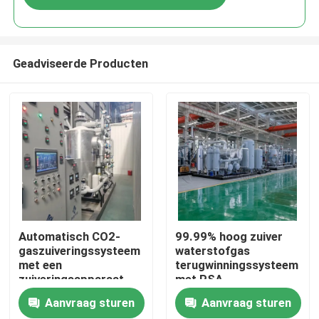
Geadviseerde Producten
Thuis
Automatisch CO2-
99.99% hoog zuiver
gaszuiveringssysteem
waterstofgas
met een
terugwinningssysteem
Producten
zuiveringsapparaat
met PSA-
van 99,99% zuiverheid
zuiveringssysteem
Aanvraag sturen
Aanvraag sturen
Over ons