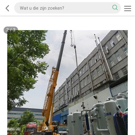
2
/
3