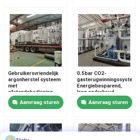
Fabriekstocht
Kwaliteitscontrole
Neem contact met ons op
Gebruikersvriendelijk
0.5bar CO2-
Nieuws
argonherstel systeem
gasterugwinningssysteem
met
Energiebesparend,
afstandsbediening
laag onderhoud
Vraag een offerte
Aanvraag sturen
Aanvraag sturen
PSA stikstofgasgeneratoren
De Generator van de hoge Zuiverheidsstikstof