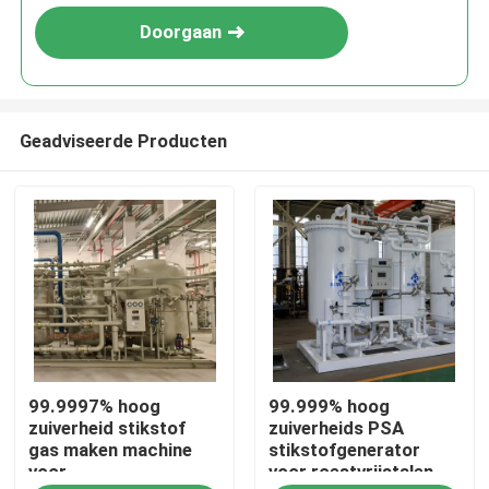
Doorgaan
Geadviseerde Producten
Thuis
99.9997% hoog
99.999% hoog
Producten
zuiverheid stikstof
zuiverheids PSA
gas maken machine
stikstofgenerator
voor
voor roestvrijstalen
Over ons