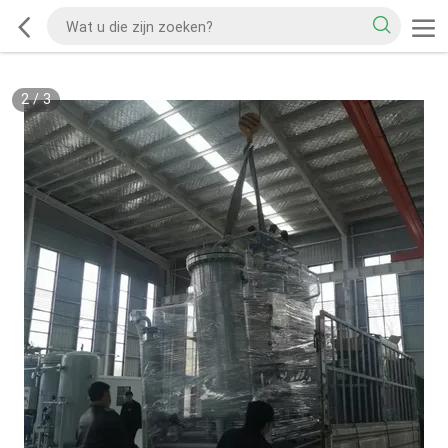
2
/
3