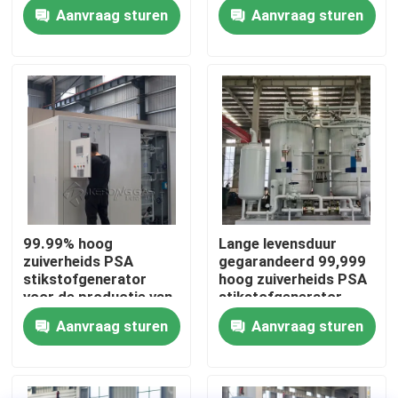
warmtebehandeling
buis
Aanvraag sturen
Aanvraag sturen
met CE
Fabriekstocht
Kwaliteitscontrole
Neem contact met ons op
Nieuws
99.99% hoog
Lange levensduur
zuiverheids PSA
gegarandeerd 99,999
Vraag een offerte
stikstofgenerator
hoog zuiverheids PSA
voor de productie van
stikstofgenerator
airconditioners
Aanvraag sturen
Aanvraag sturen
PSA stikstofgasgeneratoren
De Generator van de hoge Zuiverheidsstikstof