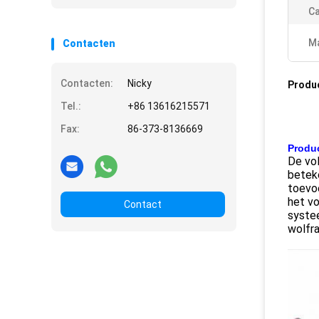
Ca
Ma
Contacten
Contacten:
Nicky
Produ
Tel.:
+86 13616215571
Fax:
86-373-8136669
Produc
De vo
beteke
toevoe
het vo
Contact
syste
wolfra