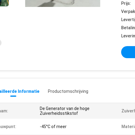
Prijs:
Verpak
Leverti
Betali
Leveri
illeerde Informatie
Productomschrijving
De Generator van de hoge
aam:
Zuiver
Zuiverheidsstikstof
auwpunt:
-45°C of meer
Materi