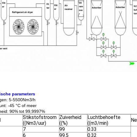
ische parameters
gen: 5-5500Nm3/h
nt: -45 °C of meer
heid: 90% tot 99,9997%
Stikstofstroom
Zuiverheid
Luchtbehoefte
l
Ne
((Nm3/uur)
((%)
((m3/min)
7
99
0.33
6
99.5
0.32