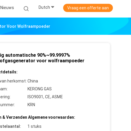
Dutch
Nieuws
Vraag een offerte aan
ator Voor Wolfraampoeder
dig automatische 90%~99.9997%
tofgasgenerator voor wolfraampoeder
tdetails:
 van herkomst:
China
aam:
KERONG GAS
cering:
ISO9001, CE, ASME
nummer:
KRN
n & Verzenden Algemene voorwaarden:
stelaantal:
1 stuks