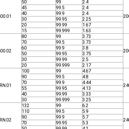
50
99
2.4
45
99.5
2.4
40
99.9
2.4
00.01
20
30
99.95
2.25
20
99.99
1.67
15
99.999
1.63
80
99
3.73
70
99.5
3.73
60
99.9
3.8
00.02
20
50
99.95
3.75
30
99.99
2.5
20
99.999
2.17
100
99
4.67
90
99.5
4.8
70
99.9
4.44
RN.01
24
55
99.95
4.13
40
99.99
3.33
30
99.999
3.25
132
99
6.2
110
99.5
5.9
90
99.9
5.7
RN.02
24
70
99.95
5.3
50
99.99
4.2