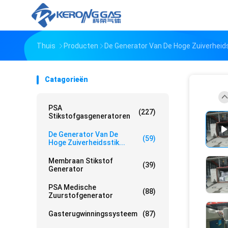
Thuis
Producten
De Generator Van De Hoge Zuiverheid
Catagorieën
PSA
(227)
Stikstofgasgeneratoren
De Generator Van De
(59)
Hoge Zuiverheidsstik...
Membraan Stikstof
(39)
Generator
PSA Medische
(88)
Zuurstofgenerator
Gasterugwinningssysteem
(87)