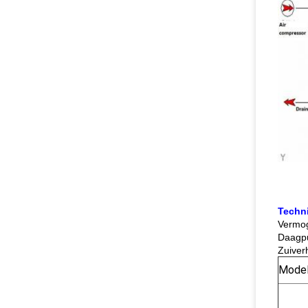
Techn
Vermo
Daagpu
Zuiver
Mode