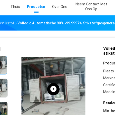
Neem Contact Met
Thuis
Producten
Over Ons
Ons Op
sstikstof
Volledig Automatische 90%~99.9997% Stikstofgasgener
Volle
stiks
Produc
Plaats
Merkn
Certifi
Model
Betale
Min. be