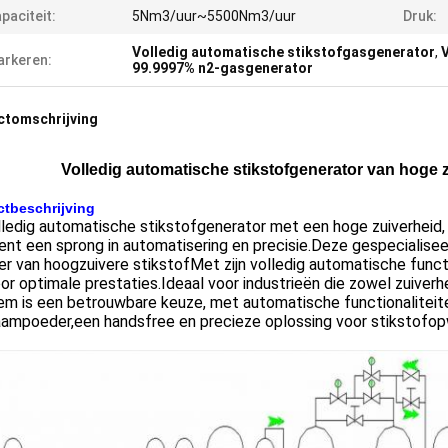
paciteit:
5Nm3/uur~5500Nm3/uur
Druk:
Volledig automatische stikstofgasgenerator
,
rkeren:
99.9997% n2-gasgenerator
ctomschrijving
Volledig automatische stikstofgenerator van hoge
tbeschrijving
lledig automatische stikstofgenerator met een hoge zuiverhei
nt een sprong in automatisering en precisie.Deze gespecialise
r van hoogzuivere stikstofMet zijn volledig automatische func
or optimale prestaties.Ideaal voor industrieën die zowel zuiverhe
em is een betrouwbare keuze, met automatische functionaliteit
ampoeder,een handsfree en precieze oplossing voor stikstofopw