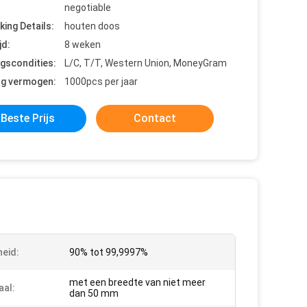
negotiable
king Details:
houten doos
jd:
8 weken
ngscondities:
L/C, T/T, Western Union, MoneyGram
ng vermogen:
1000pcs per jaar
Beste Prijs
Contact
heid:
90% tot 99,9997%
met een breedte van niet meer
aal:
dan 50 mm