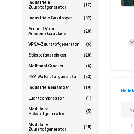
Industriële
(12)
Zuurstofgenerator
Industriële Gasdroger
(32)
Eenheid Voor
(20)
Ammoniakcrackers
VPSA-Zuurstofgenerator
(6)
Stikstofgasreiniger
(28)
Methanol Cracker
(6)
PSA Waterstofgenerator
(23)
Industriële Gasmixer
(19)
Gedeta
Luchtcompressor
(1)
Modulaire
N
(5)
Stikstofgenerator
Modulaire
D
(28)
Zuurstofgenerator