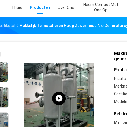
Neem Contact Met
Thuis
Producten
Over Ons
Ons Op
sstikstof
Makkelijk Te Installeren Hoog Zuiverheids N2-Generators
Makkel
gener
Produc
Plaats
Merkn
Certifi
Model
Betale
Min. be