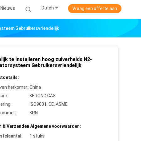
Dutch
Nieuws
Vraag een offerte aan
ysteem Gebruikersvriendelijk
ijk te installeren hoog zuiverheids N2-
atorsysteem Gebruikersvriendelijk
tdetails:
 van herkomst:
China
aam:
KERONG GAS
cering:
ISO9001, CE, ASME
nummer:
KRN
n & Verzenden Algemene voorwaarden:
stelaantal:
1 stuks