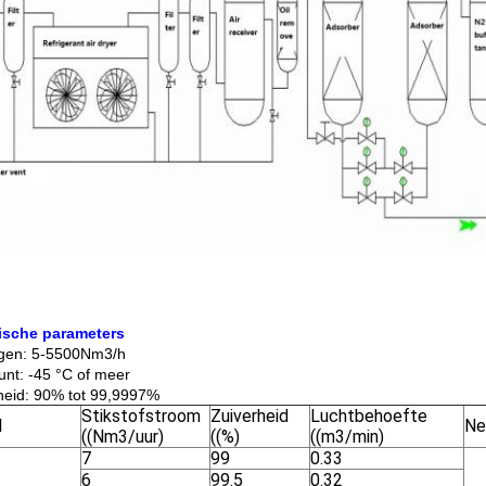
ische parameters
gen: 5-5500Nm3/h
nt: -45 °C of meer
heid: 90% tot 99,9997%
Stikstofstroom
Zuiverheid
Luchtbehoefte
l
Ne
((Nm3/uur)
((%)
((m3/min)
7
99
0.33
6
99.5
0.32