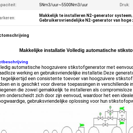
paciteit:
5Nm3/uur~5500Nm3/uur
Druk:
Makkelijk te installeren N2-generator systeem
rkeren:
Gebruikersvriendelijke N2-generator van hoge 
ctomschrijving
Makkelijke installatie Volledig automatische stiks
tbeschrijving
ledig automatische hoogzuivere stikstofgenerator met eenvoudig
adloze werking en gebruiksvriendelijke installatie.Deze generat
 tegelijkertijd een consistente toevoer van hoogzuivere stikst
doen en is geschikt voor diverse toepassingen in verschillende 
iegenen die zowel gemakkelijk te installeren als compromisloze
m onderscheidt zich door zijn eenvoud, waardoor het een ideale k
ogwaardige, gebruiksvriendelijke oplossing voor hun stikstofo