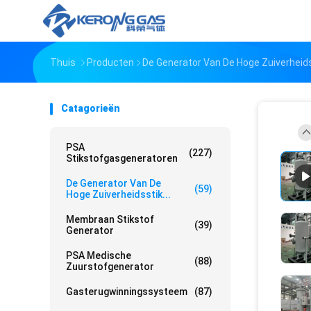
Thuis
Producten
De Generator Van De Hoge Zuiverheid
Catagorieën
PSA
(227)
Stikstofgasgeneratoren
De Generator Van De
(59)
Hoge Zuiverheidsstik...
Membraan Stikstof
(39)
Generator
PSA Medische
(88)
Zuurstofgenerator
Gasterugwinningssysteem
(87)