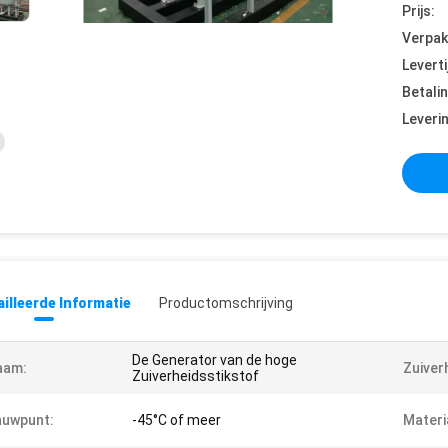
Prijs:
Verpak
Leverti
Betali
Leveri
illeerde Informatie
Productomschrijving
De Generator van de hoge
aam:
Zuiver
Zuiverheidsstikstof
auwpunt:
-45°C of meer
Materi