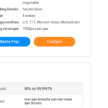
negotiable
king Details:
houten doos
jd:
8 weken
ngscondities:
L/C, T/T, Western Union, MoneyGram
ng vermogen:
1000pcs per jaar
Beste Prijs
Contact
heid:
90% tot 99,9997%
met een breedte van niet meer
aal:
dan 50 mm