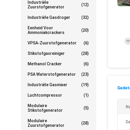
Industriële
(12)
Zuurstofgenerator
Industriële Gasdroger
(32)
Eenheid Voor
(20)
Ammoniakcrackers
VPSA-Zuurstofgenerator
(6)
Stikstofgasreiniger
(28)
Methanol Cracker
(6)
PSA Waterstofgenerator
(23)
Industriële Gasmixer
(19)
Gedeta
Luchtcompressor
(1)
Modulaire
N
(5)
Stikstofgenerator
Modulaire
D
(28)
Zuurstofgenerator