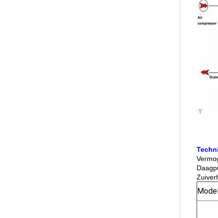
Techn
Vermo
Daagpu
Zuiver
Mode