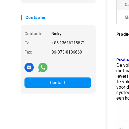
Ca
Ma
Contacten
Contacten:
Nicky
Produ
Tel.:
+86 13616215571
Fax:
86-373-8136669
Produc
De vol
met na
levert
te vol
Contact
voor d
systee
een ho