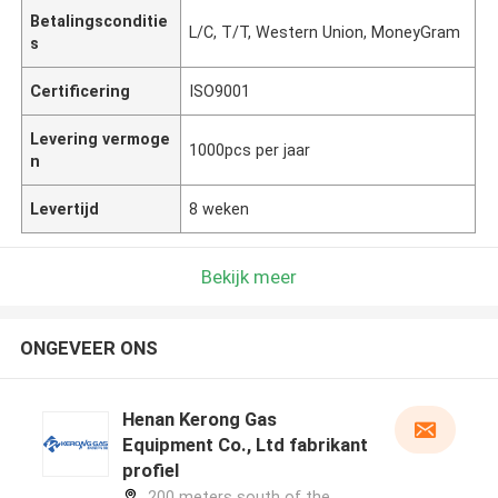
Betalingsconditie
L/C, T/T, Western Union, MoneyGram
s
Certificering
ISO9001
Levering vermoge
1000pcs per jaar
n
Levertijd
8 weken
Bekijk meer
ONGEVEER ONS
Henan Kerong Gas
Equipment Co., Ltd fabrikant
profiel
200 meters south of the