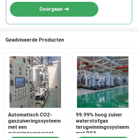
Doorgaan
Geadviseerde Producten
Thuis
Automatisch CO2-
99.99% hoog zuiver
Producten
gaszuiveringssysteem
waterstofgas
met een
terugwinningssysteem
zuiveringsapparaat
met PSA-
Over ons