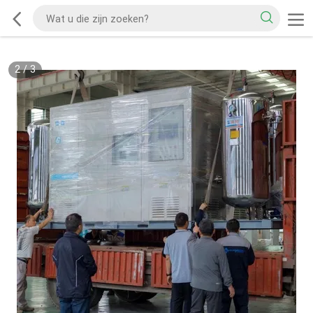
2
/
3