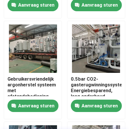
van 99,99% zuiverheid
zuiveringssysteem
Aanvraag sturen
Aanvraag sturen
Fabriekstocht
Kwaliteitscontrole
Neem contact met ons op
Nieuws
Gebruikersvriendelijk
0.5bar CO2-
argonherstel systeem
gasterugwinningssysteem
Vraag een offerte
met
Energiebesparend,
afstandsbediening
laag onderhoud
Aanvraag sturen
Aanvraag sturen
PSA stikstofgasgeneratoren
De Generator van de hoge Zuiverheidsstikstof