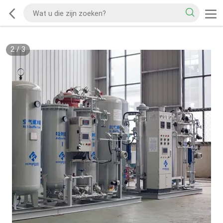
2
/
3