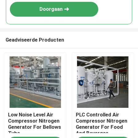
Doorgaan
Geadviseerde Producten
Thuis
Low Noise Level Air
PLC Controlled Air
Producten
Compressor Nitrogen
Compressor Nitrogen
Generator For Bellows
Generator For Food
Tube
And Bevergae
Over ons