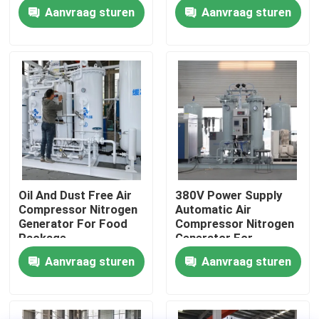
Aanvraag sturen
Aanvraag sturen
Fabriekstocht
Kwaliteitscontrole
Neem contact met ons op
Nieuws
Oil And Dust Free Air
380V Power Supply
Compressor Nitrogen
Automatic Air
Vraag een offerte
Generator For Food
Compressor Nitrogen
Package
Generator For
Beverage Filling
Aanvraag sturen
Aanvraag sturen
PSA stikstofgasgeneratoren
De Generator van de hoge Zuiverheidsstikstof