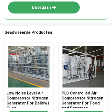
Doorgaan
Geadviseerde Producten
Thuis
Low Noise Level Air
PLC Controlled Air
Producten
Compressor Nitrogen
Compressor Nitrogen
Generator For Bellows
Generator For Food
Tube
And Bevergae
Over ons