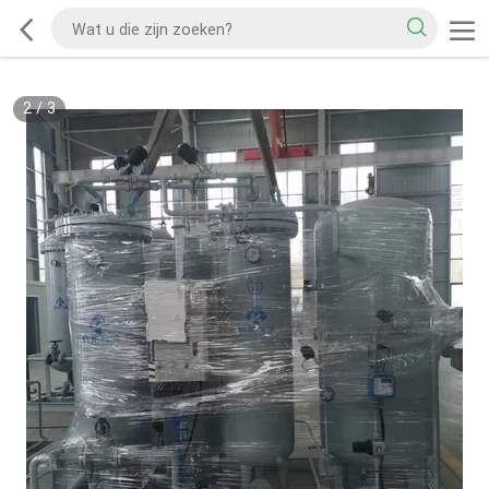
2
/
3