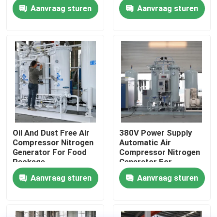
Aanvraag sturen
Aanvraag sturen
Fabriekstocht
Kwaliteitscontrole
Neem contact met ons op
Nieuws
Oil And Dust Free Air
380V Power Supply
Compressor Nitrogen
Automatic Air
Vraag een offerte
Generator For Food
Compressor Nitrogen
Package
Generator For
Beverage Filling
Aanvraag sturen
Aanvraag sturen
PSA stikstofgasgeneratoren
De Generator van de hoge Zuiverheidsstikstof