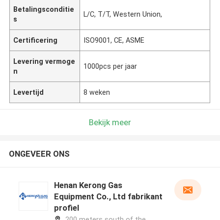
Betalingsconditie
L/C, T/T, Western Union,
s
Certificering
ISO9001, CE, ASME
Levering vermoge
1000pcs per jaar
n
Levertijd
8 weken
Bekijk meer
ONGEVEER ONS
Henan Kerong Gas
Equipment Co., Ltd fabrikant
profiel
200 meters south of the