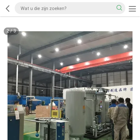
2
/
3