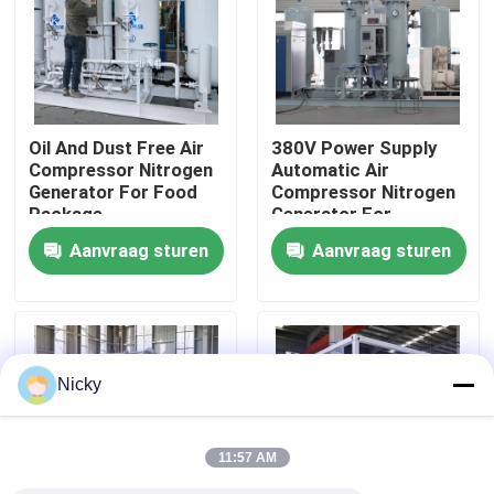
Fabriekstocht
Kwaliteitscontrole
Oil And Dust Free Air
380V Power Supply
Compressor Nitrogen
Automatic Air
Generator For Food
Compressor Nitrogen
Neem contact met ons op
Package
Generator For
Beverage Filling
Aanvraag sturen
Aanvraag sturen
Nieuws
Vraag een offerte
Nicky
PSA stikstofgasgeneratoren
11:57 AM
De Generator van de hoge Zuiverheidsstikstof