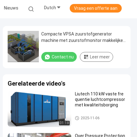
Dutch
Nieuws
Vraag een offerte aan
Compacte VPSA zuurstofgenerator
machine met zuurstofmonitor makkelijke
installatie
Contact nu
Leer meer
Gerelateerde video's
Liutech 110 kW vaste fre
quentie luchtcompressor
met kwaliteitsborging
luchtcompressor
2025-11-06
01:18
Over Pressure Protection