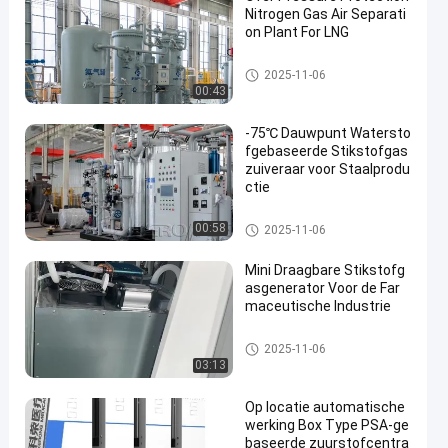
Nitrogen Gas Air Separati
on Plant For LNG
PSA stikstofgasgeneratoren
2025-11-06
00:43
-75℃ Dauwpunt Watersto
fgebaseerde Stikstofgas
zuiveraar voor Staalprodu
ctie
Stikstofgasreiniger
00:58
2025-11-06
Mini Draagbare Stikstofg
asgenerator Voor de Far
maceutische Industrie
Modulaire stikstofgenerator
2025-11-06
03:13
Op locatie automatische
werking Box Type PSA-ge
baseerde zuurstofcentra